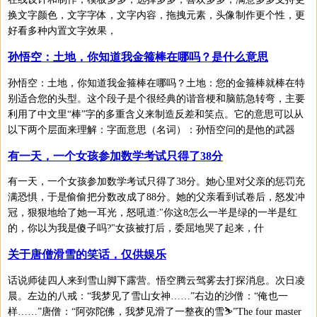
换文字颜色，文字字体，文字内容，拖拽元素，头像制作更个性，更
好看多种内置文字效果，
孙悟空：土地，你知道我金箍棒在哪吗？是什么意思
孙悟空：土地，你知道我金箍棒在哪吗？土地：您的金箍棒就棒在特
别适合您的头型。这个段子是个很经典的谐音梗和脑筋急转弯，主要
利用了中文里“棒”字的多重含义来制造反差和笑点。它的意思可以从
以下两个层面来理解：字面意思（名词）：孙悟空问的是他的武器
有一天，一个女孩参加数学考试只得了38分
有一天，一个女孩参加数学考试只得了38分。她心里对父亲的惩罚充
满恐惧，于是偷偷把分数改成了88分。她的父亲看到试卷后，怒发冲
冠，狠狠地给了她一耳光，怒吼道:"你这8怎么一半是绿的一半是红
的，你以为我是傻子吗?"女孩被打后，委屈地哭了起来，什
关于唐僧滑雪的笑话，仅供娱乐
话说师徒四人来到雪山脚下露营。悟空腾云驾雾去打探消息。次日凌
晨。左边的八戒：“我梦见了雪山女神……”右边的沙僧：“俺也一
样……”唐僧：“阿弥陀佛，我梦见滑了一整夜的雪⛷”The four master