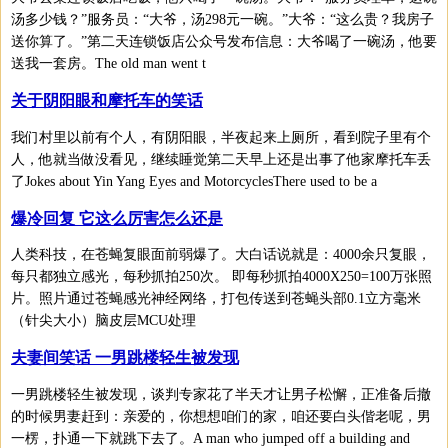
汤多少钱？”服务员：“大爷，汤298元一碗。”大爷：“这么贵？我房子
送你算了。”第二天连锁饭店公众号发布信息：大爷喝了一碗汤，他要
送我一套房。The old man went t
关于阴阳眼和摩托车的笑话
我们村里以前有个人，有阴阳眼，半夜起来上厕所，看到院子里有个
人，他就当做没看见，继续睡觉第二天早上还是出事了他家摩托车丢
了Jokes about Yin Yang Eyes and MotorcyclesThere used to be a
爆冷回复 它这么厉害怎么还是
人类科技，在苍蝇复眼面前弱爆了。大白话说就是：4000余只复眼，
每只都独立感光，每秒抓拍250次。 即每秒抓拍4000X250=100万张照
片。照片通过苍蝇感光神经网络，打包传送到苍蝇头部0.1立方毫米
（针尖大小）脑皮层MCU处理
夫妻间笑话 一男跳楼轻生被发现
一男跳楼轻生被发现，谈判专家花了半天才让男子松懈，正准备后撤
的时候男妻赶到：亲爱的，你想想咱们的家，咱还要白头偕老呢，男
一楞，扑通一下就跳下去了。A man who jumped off a building and