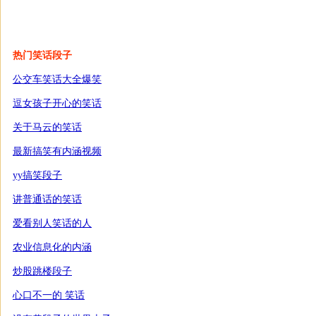
热门笑话段子
公交车笑话大全爆笑
逗女孩子开心的笑话
关于马云的笑话
最新搞笑有内涵视频
yy搞笑段子
讲普通话的笑话
爱看别人笑话的人
农业信息化的内涵
炒股跳楼段子
心口不一的 笑话