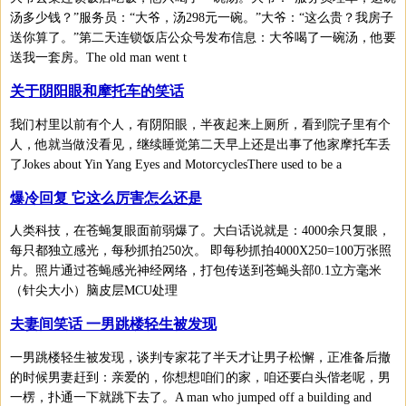
汤多少钱？”服务员：“大爷，汤298元一碗。”大爷：“这么贵？我房子
送你算了。”第二天连锁饭店公众号发布信息：大爷喝了一碗汤，他要
送我一套房。The old man went t
关于阴阳眼和摩托车的笑话
我们村里以前有个人，有阴阳眼，半夜起来上厕所，看到院子里有个
人，他就当做没看见，继续睡觉第二天早上还是出事了他家摩托车丢
了Jokes about Yin Yang Eyes and MotorcyclesThere used to be a
爆冷回复 它这么厉害怎么还是
人类科技，在苍蝇复眼面前弱爆了。大白话说就是：4000余只复眼，
每只都独立感光，每秒抓拍250次。 即每秒抓拍4000X250=100万张照
片。照片通过苍蝇感光神经网络，打包传送到苍蝇头部0.1立方毫米
（针尖大小）脑皮层MCU处理
夫妻间笑话 一男跳楼轻生被发现
一男跳楼轻生被发现，谈判专家花了半天才让男子松懈，正准备后撤
的时候男妻赶到：亲爱的，你想想咱们的家，咱还要白头偕老呢，男
一楞，扑通一下就跳下去了。A man who jumped off a building and