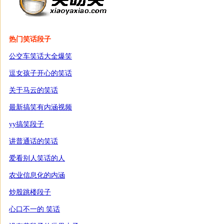
热门笑话段子
公交车笑话大全爆笑
逗女孩子开心的笑话
关于马云的笑话
最新搞笑有内涵视频
yy搞笑段子
讲普通话的笑话
爱看别人笑话的人
农业信息化的内涵
炒股跳楼段子
心口不一的 笑话