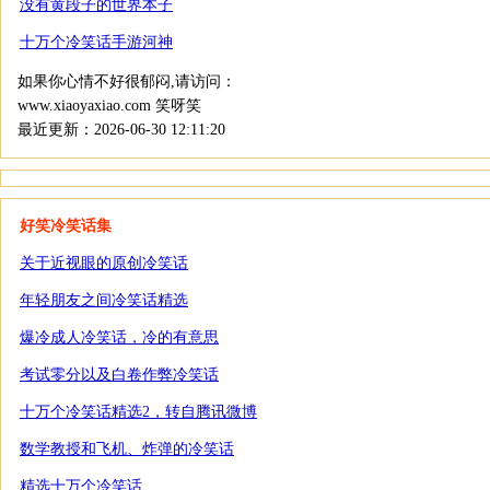
没有黄段子的世界本子
十万个冷笑话手游河神
如果你心情不好很郁闷,请访问：
www.xiaoyaxiao.com 笑呀笑
最近更新：2026-06-30 12:11:20
好笑冷笑话集
关于近视眼的原创冷笑话
年轻朋友之间冷笑话精选
爆冷成人冷笑话，冷的有意思
考试零分以及白卷作弊冷笑话
十万个冷笑话精选2，转自腾讯微博
数学教授和飞机、炸弹的冷笑话
精选十万个冷笑话